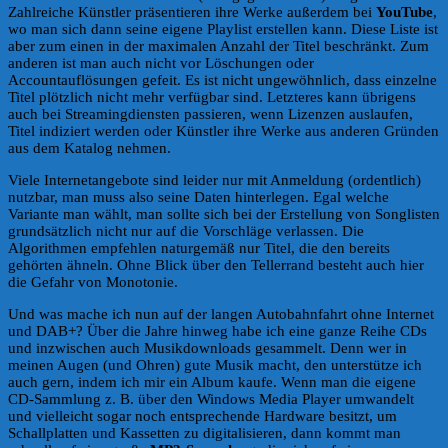
Zahlreiche Künstler präsentieren ihre Werke außerdem bei
YouTube
,
wo man sich dann seine eigene Playlist erstellen kann. Diese Liste ist
aber zum einen in der maximalen Anzahl der Titel beschränkt. Zum
anderen ist man auch nicht vor Löschungen oder
Accountauflösungen gefeit. Es ist nicht ungewöhnlich, dass einzelne
Titel plötzlich nicht mehr verfügbar sind. Letzteres kann übrigens
auch bei Streamingdiensten passieren, wenn Lizenzen auslaufen,
Titel indiziert werden oder Künstler ihre Werke aus anderen Gründen
aus dem Katalog nehmen.
Viele Internetangebote sind leider nur mit Anmeldung (ordentlich)
nutzbar, man muss also seine Daten hinterlegen. Egal welche
Variante man wählt, man sollte sich bei der Erstellung von Songlisten
grundsätzlich nicht nur auf die Vorschläge verlassen. Die
Algorithmen empfehlen naturgemäß nur Titel, die den bereits
gehörten ähneln. Ohne Blick über den Tellerrand besteht auch hier
die Gefahr von Monotonie.
Und was mache ich nun auf der langen Autobahnfahrt ohne Internet
und DAB+? Über die Jahre hinweg habe ich eine ganze Reihe CDs
und inzwischen auch Musikdownloads gesammelt. Denn wer in
meinen Augen (und Ohren) gute Musik macht, den unterstütze ich
auch gern, indem ich mir ein Album kaufe. Wenn man die eigene
CD-Sammlung z. B. über den Windows Media Player umwandelt
und vielleicht sogar noch entsprechende Hardware besitzt, um
Schallplatten und Kassetten zu digitalisieren, dann kommt man