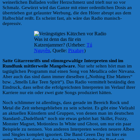
weinerlichen Balladen voller Herzschmerz und trieft nur so vor
Schmalz. Gewürzt wird das Ganze mit einer ordentlichen Dosis an
übertrieben gut gelaunter Werbung, die den Hörer abrupt aus dem
Halbschlaf reißt. Es scheint fast, als wäre das Radio manisch-
depressiv.
Was ist denn das für ein
Katzenjammer? (Urheber:
Tú
Nguyễn
, Quelle:
Pixabay
)
Satte Gitarrenriffs und stimmgewaltige Interpreten sind im
Rundfunk mittlerweile Mangelware.
Nur sehr selten hört man im
tagtäglichen Programm mal einen Song von Metallica oder Nirvana.
Aber auch das sind dann immer dieselben („Nothing Else Matters“
bzw. „Smells Like Teen Spirit“). Das Radio vermittelt beständig den
Eindruck, dass selbst die erfolgreichsten Interpreten im Verlauf ihrer
Karriere nur ein oder zwei gute Songs produziert hätten.
Noch schlimmer ist allerdings, dass gerade im Bereich Rock und
Metal die Zeit stehengeblieben zu sein scheint. Es gibt eine Vielzahl
an aktuellen Künstlern und Gruppen, von denen man im deutschen
Standard-„Dudelfunk“ noch nie etwas gehört hat: Skillet, Fozzy,
Monster Magnet, Motionless In White und Ghost, um nur ein paar
Beispiele zu nennen. Von anderen Interpreten werden neuere Alben
und Singles komplett ignoriert. Die Band Green Day ist hier ein
gutes Beispiel, denn laut den Sendern hier dürfte die Band seit