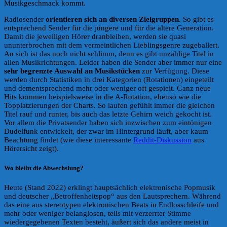
Musikgeschmack kommt.
Radiosender
orientieren sich an diversen Zielgruppen
. So gibt es
entsprechend Sender für die jüngere und für die ältere Generation.
Damit die jeweiligen Hörer dranbleiben, werden sie quasi
ununterbrochen mit dem vermeintlichen Lieblingsgenre zugeballert.
An sich ist das noch nicht schlimm, denn es gibt unzählige Titel in
allen Musikrichtungen. Leider haben die Sender aber immer nur eine
sehr begrenzte Auswahl an Musikstücken
zur Verfügung. Diese
werden durch Statistiken in drei Kategorien (Rotationen) eingeteilt
und dementsprechend mehr oder weniger oft gespielt. Ganz neue
Hits kommen beispielsweise in die A-Rotation, ebenso wie die
Topplatzierungen der Charts. So laufen gefühlt immer die gleichen
Titel rauf und runter, bis auch das letzte Gehirn weich gekocht ist.
Vor allem die Privatsender haben sich inzwischen zum eintönigen
Dudelfunk entwickelt, der zwar im Hintergrund läuft, aber kaum
Beachtung findet (wie diese interessante
Reddit-Diskussion
aus
Hörersicht zeigt).
Wo bleibt die Abwechslung?
Heute (Stand 2022) erklingt hauptsächlich elektronische Popmusik
und deutscher „Betroffenheitspop“ aus den Lautsprechern. Während
das eine aus stereotypen elektronischen Beats in Endlosschleife und
mehr oder weniger belanglosen, teils mit verzerrter Stimme
wiedergegebenen Texten besteht, äußert sich das andere meist in