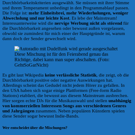
Durchhörbarkeitskriterien ausgewählt. Sie müssen mit ihrer Stimme
und ihrem Temperament unbedingt in den Programmablauf passen.
Die Folge ist:
mehr Einheitsbrei, mehr Wiederholungen, weniger
Abwechslung und nur leichte Kost
. Es lebe der Mainstream!
Interessanterweise wird die
nervige Werbung nicht als störend
für
die Durchhörbarkeit angesehen oder bewusst außen vorgelassen,
obwohl sie zumindest für mich einer der Hauptgründe ist, warum
dann doch der Sender gewechselt wird.
Diese Mischung ist für den Feierabend genau das
Richtige, dabei kann man super abschalten. (Foto:
GehtSoGarNicht)
Es gibt laut Wikipedia
keine verlässliche Statistik
, die zeigt, ob die
Durchhörbarkeit positive oder negative Auswirkungen hat.
Allerdings scheint das Gedudel nicht jedem Hörer zu gefallen. In
den USA haben sich sogar einige Plattformen (Free-form Radio
Stations) etabliert, die bewusst aus diesem Mainstream ausbrechen.
Hier sorgen echte DJs für die Musikauswahl und stellen
unabhängig
von kommerziellen Interessen Songs aus verschiedenen Genres
und Jahrgängen
zusammen. Neben populären Künstlern spielen
diese Sender sogar bewusst Indie-Bands.
Wer entscheidet über die Mischungen?