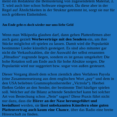
meist ein Redakteur die Bemusterung von zugesendetem Material, z.
T. wird auch hier schon Software eingesetzt. Da diese aber in der
Regel auf Ähnlichkeiten in der Struktur getrimmt ist, sorgt sie nur für
noch größeren Einheitsbrei.
Am Ende geht es doch wieder nur ums liebe Geld
Wenn man Wikipedia glauben darf, dann gehen Plattenfirmen aber
auch ganz gezielt
Werbeverträge mit den Sendern
ein, um ihre
Stücke möglichst oft spielen zu lassen. Damit wird die Popularität
bestimmter Lieder künstlich gesteigert. Es sind also mitunter gar
nicht die Verkaufszahlen, die der Auswahl der selbst ernannten
„Hitradios“ zugrunde liegen, sondern es ist genau umgekehrt: Die
hohe Rotation soll am Ende auch für hohe Absätze sorgen. Die
Popularität wird nur suggeriert bzw. sogar von außen gesteuert.
Dieser Vorgang ähnelt dem schon ziemlich alten Verfahren Payola
(eine Zusammensetzung aus dem englischen Wort „pay“ und dem in
den USA beliebten Grammophonhersteller „Victrola“). Hierbei
fließen Gelder an den Sender, der bestimmte Titel häufiger spielen
soll. Welcher auf die Bilanz achtende Senderchef kann bei solcher
Art von Bestechung schon „Nein“ sagen? Diese Praxis führt nicht
nur dazu, dass die
Hörer an der Nase herumgeführt und
beeinflusst
werden, sie
lässt unbekannten Künstlern ohne guten
Plattenvertrag auch kaum eine Chance
, über das Radio eine breite
Hörerschaft zu finden.