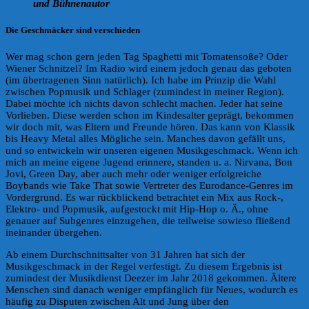
und Bühnenautor
Die Geschmäcker sind verschieden
Wer mag schon gern jeden Tag Spaghetti mit Tomatensoße? Oder
Wiener Schnitzel? Im Radio wird einem jedoch genau das geboten
(im übertragenen Sinn natürlich). Ich habe im Prinzip die Wahl
zwischen Popmusik und Schlager (zumindest in meiner Region).
Dabei möchte ich nichts davon schlecht machen. Jeder hat seine
Vorlieben. Diese werden schon im Kindesalter geprägt, bekommen
wir doch mit, was Eltern und Freunde hören. Das kann von Klassik
bis Heavy Metal alles Mögliche sein. Manches davon gefällt uns,
und so entwickeln wir unseren eigenen Musikgeschmack. Wenn ich
mich an meine eigene Jugend erinnere, standen u. a. Nirvana, Bon
Jovi, Green Day, aber auch mehr oder weniger erfolgreiche
Boybands wie Take That sowie Vertreter des Eurodance-Genres im
Vordergrund. Es war rückblickend betrachtet ein Mix aus Rock-,
Elektro- und Popmusik, aufgestockt mit Hip-Hop o. Ä., ohne
genauer auf Subgenres einzugehen, die teilweise sowieso fließend
ineinander übergehen.
Ab einem Durchschnittsalter von 31 Jahren hat sich der
Musikgeschmack in der Regel verfestigt. Zu diesem Ergebnis ist
zumindest der Musikdienst Deezer im Jahr 2018 gekommen. Ältere
Menschen sind danach weniger empfänglich für Neues, wodurch es
häufig zu Disputen zwischen Alt und Jung über den