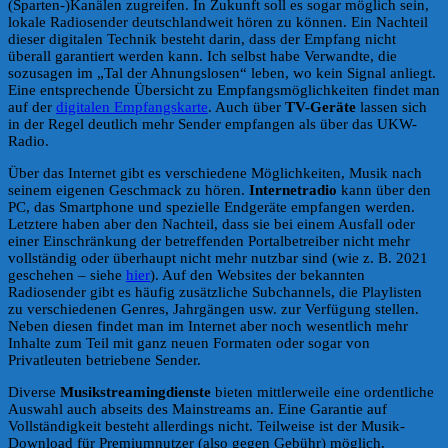
(Sparten-)Kanälen zugreifen. In Zukunft soll es sogar möglich sein,
lokale Radiosender deutschlandweit hören zu können. Ein Nachteil
dieser digitalen Technik besteht darin, dass der Empfang nicht
überall garantiert werden kann. Ich selbst habe Verwandte, die
sozusagen im „Tal der Ahnungslosen“ leben, wo kein Signal anliegt.
Eine entsprechende Übersicht zu Empfangsmöglichkeiten findet man
auf der
digitalen Empfangskarte
. Auch über
TV-Geräte
lassen sich
in der Regel deutlich mehr Sender empfangen als über das UKW-
Radio.
Über das Internet gibt es verschiedene Möglichkeiten, Musik nach
seinem eigenen Geschmack zu hören.
Internetradio
kann über den
PC, das Smartphone und spezielle Endgeräte empfangen werden.
Letztere haben aber den Nachteil, dass sie bei einem Ausfall oder
einer Einschränkung der betreffenden Portalbetreiber nicht mehr
vollständig oder überhaupt nicht mehr nutzbar sind (wie z. B. 2021
geschehen – siehe
hier
). Auf den Websites der bekannten
Radiosender gibt es häufig zusätzliche Subchannels, die Playlisten
zu verschiedenen Genres, Jahrgängen usw. zur Verfügung stellen.
Neben diesen findet man im Internet aber noch wesentlich mehr
Inhalte zum Teil mit ganz neuen Formaten oder sogar von
Privatleuten betriebene Sender.
Diverse
Musikstreamingdienste
bieten mittlerweile eine ordentliche
Auswahl auch abseits des Mainstreams an. Eine Garantie auf
Vollständigkeit besteht allerdings nicht. Teilweise ist der Musik-
Download für Premiumnutzer (also gegen Gebühr) möglich.