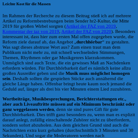
Leichte Kost für die Massen
Im Rahmen der Recherche zu diesem Beitrag stieß ich auf mehrere
Artikel zu Reformbestrebungen beim Sender hr2-Kultur, die Mitte
2019 für großen Wirbel sorgten (
Artikel der FAZ von 2019
,
Kommentar der taz von 2019
,
Artikel der FAZ von 2020
). Besonders
interessant ist, dass hier zum ersten Mal offen zugegeben wurde, die
Reform ziele darauf ab, das Angebot „
durchhörbar
“ zu gestalten.
Was sagt dieses abstruse Wort aus? Zum einen traut man dem
Publikum nicht mehr zu, mit schnell wechselnden Stimmungen,
Themen, Rhythmen oder gar Musikgenres klarzukommen.
Unmöglich sind auch Texte, die ein gewisses Maß an Nachdenken
erfordern würden. Für Durchhörbarkeit darf es nämlich keine allzu
großen Ausreißer geben und die
Musik muss möglichst homogen
sein
. Deshalb sollten die gespielten Stücke auch annähernd die
gleiche Länge haben. Offenbar bringt heute kaum noch jemand die
Geduld auf, länger als drei bis vier Minuten einem Lied zuzuhören.
Wortbeiträge, Musikbesprechungen, Berichterstattungen etc.,
aber auch Liveauftritte müssen auf ein Minimum beschränkt oder
ganz weggelassen werden
, denn sie sind pures Gift für gute
Durchhörbarkeit. Dies trifft ganz besonders zu, wenn man es explizit
darauf anlegt, zufällig einschaltende Zuhörer nicht zu überfordern,
sondern sofort abzuholen. Aus dem gleichen Grund sind auch die
Nachrichten extra kurz gehalten (durchschnittlich 3 Minuten und 30
Sekunden). Und sogar die Moderatoren werden nach