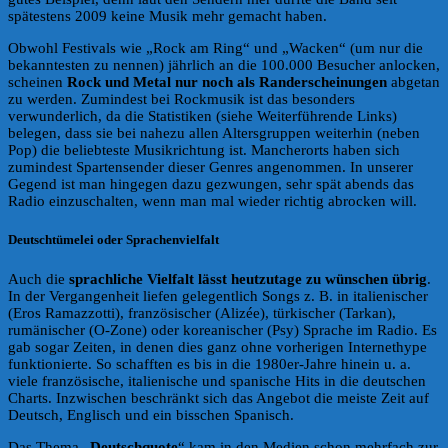
spätestens 2009 keine Musik mehr gemacht haben.
Obwohl Festivals wie „Rock am Ring“ und „Wacken“ (um nur die
bekanntesten zu nennen) jährlich an die 100.000 Besucher anlocken,
scheinen
Rock und Metal nur noch als Randerscheinungen
abgetan
zu werden. Zumindest bei Rockmusik ist das besonders
verwunderlich, da die Statistiken (siehe Weiterführende Links)
belegen, dass sie bei nahezu allen Altersgruppen weiterhin (neben
Pop) die beliebteste Musikrichtung ist. Mancherorts haben sich
zumindest Spartensender dieser Genres angenommen. In unserer
Gegend ist man hingegen dazu gezwungen, sehr spät abends das
Radio einzuschalten, wenn man mal wieder richtig abrocken will.
Deutschtümelei oder Sprachenvielfalt
Auch die
sprachliche Vielfalt lässt heutzutage zu wünschen übrig
.
In der Vergangenheit liefen gelegentlich Songs z. B. in italienischer
(Eros Ramazzotti), französischer (Alizée), türkischer (Tarkan),
rumänischer (O-Zone) oder koreanischer (Psy) Sprache im Radio. Es
gab sogar Zeiten, in denen dies ganz ohne vorherigen Internethype
funktionierte. So schafften es bis in die 1980er-Jahre hinein u. a.
viele französische, italienische und spanische Hits in die deutschen
Charts. Inzwischen beschränkt sich das Angebot die meiste Zeit auf
Deutsch, Englisch und ein bisschen Spanisch.
Das Thema „
Deutschquote
“ kam in den Medien schon mehrfach zur