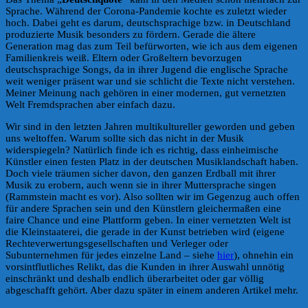
Sprache. Während der Corona-Pandemie kochte es zuletzt wieder
hoch. Dabei geht es darum, deutschsprachige bzw. in Deutschland
produzierte Musik besonders zu fördern. Gerade die ältere
Generation mag das zum Teil befürworten, wie ich aus dem eigenen
Familienkreis weiß. Eltern oder Großeltern bevorzugen
deutschsprachige Songs, da in ihrer Jugend die englische Sprache
weit weniger präsent war und sie schlicht die Texte nicht verstehen.
Meiner Meinung nach gehören in einer modernen, gut vernetzten
Welt Fremdsprachen aber einfach dazu.
Wir sind in den letzten Jahren multikultureller geworden und geben
uns weltoffen. Warum sollte sich das nicht in der Musik
widerspiegeln? Natürlich finde ich es richtig, dass einheimische
Künstler einen festen Platz in der deutschen Musiklandschaft haben.
Doch viele träumen sicher davon, den ganzen Erdball mit ihrer
Musik zu erobern, auch wenn sie in ihrer Muttersprache singen
(Rammstein macht es vor). Also sollten wir im Gegenzug auch offen
für andere Sprachen sein und den Künstlern gleichermaßen eine
faire Chance und eine Plattform geben. In einer vernetzten Welt ist
die Kleinstaaterei, die gerade in der Kunst betrieben wird (eigene
Rechteverwertungsgesellschaften und Verleger oder
Subunternehmen für jedes einzelne Land – siehe
hier
), ohnehin ein
vorsintflutliches Relikt, das die Kunden in ihrer Auswahl unnötig
einschränkt und deshalb endlich überarbeitet oder gar völlig
abgeschafft gehört. Aber dazu später in einem anderen Artikel mehr.