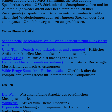
schnell auf eine große
MP3-Sammlung
, die sich auf eine
Speicherkarte, einen USB-Stick oder das Smartphone ziehen und im
Autoradio (entweder direkt oder bei älteren Modellen über
Zusatzgeräte) abspielen lässt. Bei einer entsprechenden Anzahl an
Titeln sind Wiederholungen auch auf längeren Strecken oder über
einen ganzen Urlaub hinweg nahezu ausgeschlossen.
Weiterführende Artikel
Schöne neue, beschränkte Welt – Wenn Fortschritt zum Rückschritt
wird
Unter.Ton – Deutsch-Pop: Eskapismus und Jammerei
– Kritischer
Artikel zur aktuellen Musiklandschaft im deutschen Radio
Caschys Blog
– Musik: Alt ist mächtiger als Neu
Deutsches Musikinformationszentrum (miz)
– Statistik: Bevorzugte
Musikrichtungen nach Altersgruppen
Wilde Beuge Somecke – Rechtsanwälte
– Überblick über das
komplizierte Vertragsrecht für Interpreten und Komponisten
Quellen
Die Welt
– Wissenschaftliche Aspekte des persönlichen
Musikgeschmacks
Wikipedia
– Artikel zum Thema Dudelfunk
Express.de
– Meinung zum Gejammer der Deutschpop-
Weltschmerz-Sänger