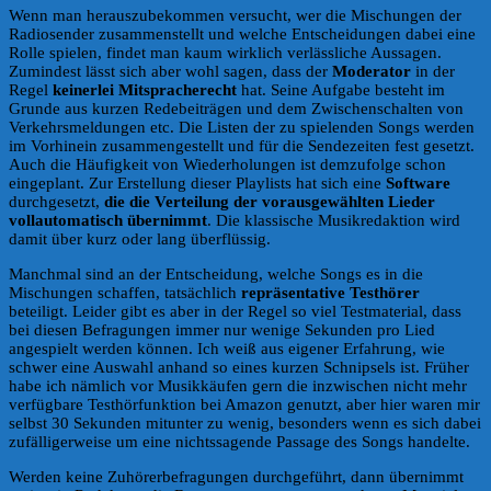
Wenn man herauszubekommen versucht, wer die Mischungen der
Radiosender zusammenstellt und welche Entscheidungen dabei eine
Rolle spielen, findet man kaum wirklich verlässliche Aussagen.
Zumindest lässt sich aber wohl sagen, dass der
Moderator
in der
Regel
keinerlei Mitspracherecht
hat. Seine Aufgabe besteht im
Grunde aus kurzen Redebeiträgen und dem Zwischenschalten von
Verkehrsmeldungen etc. Die Listen der zu spielenden Songs werden
im Vorhinein zusammengestellt und für die Sendezeiten fest gesetzt.
Auch die Häufigkeit von Wiederholungen ist demzufolge schon
eingeplant. Zur Erstellung dieser Playlists hat sich eine
Software
durchgesetzt,
die die Verteilung der vorausgewählten Lieder
vollautomatisch übernimmt
. Die klassische Musikredaktion wird
damit über kurz oder lang überflüssig.
Manchmal sind an der Entscheidung, welche Songs es in die
Mischungen schaffen, tatsächlich
repräsentative Testhörer
beteiligt. Leider gibt es aber in der Regel so viel Testmaterial, dass
bei diesen Befragungen immer nur wenige Sekunden pro Lied
angespielt werden können. Ich weiß aus eigener Erfahrung, wie
schwer eine Auswahl anhand so eines kurzen Schnipsels ist. Früher
habe ich nämlich vor Musikkäufen gern die inzwischen nicht mehr
verfügbare Testhörfunktion bei Amazon genutzt, aber hier waren mir
selbst 30 Sekunden mitunter zu wenig, besonders wenn es sich dabei
zufälligerweise um eine nichtssagende Passage des Songs handelte.
Werden keine Zuhörerbefragungen durchgeführt, dann übernimmt