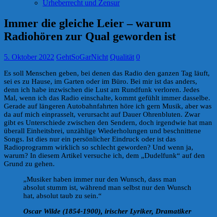
Urheberrecht und Zensur
Immer die gleiche Leier – warum
Radiohören zur Qual geworden ist
5. Oktober 2022
GehtSoGarNicht
Qualität
0
Es soll Menschen geben, bei denen das Radio den ganzen Tag läuft,
sei es zu Hause, im Garten oder im Büro. Bei mir ist das anders,
denn ich habe inzwischen die Lust am Rundfunk verloren. Jedes
Mal, wenn ich das Radio einschalte, kommt gefühlt immer dasselbe.
Gerade auf längeren Autobahnfahrten höre ich gern Musik, aber was
da auf mich einprasselt, verursacht auf Dauer Ohrenbluten. Zwar
gibt es Unterschiede zwischen den Sendern, doch irgendwie hat man
überall Einheitsbrei, unzählige Wiederholungen und beschnittene
Songs. Ist dies nur ein persönlicher Eindruck oder ist das
Radioprogramm wirklich so schlecht geworden? Und wenn ja,
warum? In diesem Artikel versuche ich, dem „Dudelfunk“ auf den
Grund zu gehen.
„Musiker haben immer nur den Wunsch, dass man
absolut stumm ist, während man selbst nur den Wunsch
hat, absolut taub zu sein.“
Oscar Wilde (1854-1900), irischer Lyriker, Dramatiker