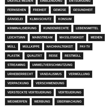
DIGITALE MEDIEN
EINBLENDUNG
ENTSORGUNG
FERNSEHEN
FREIHEIT
GEMÜSE
GESUNDHEIT
GÄNGELEI
KLIMASCHUTZ
KONSUM
KRIMINALISIERUNG
KUNDENRECHTE
LEBENSMITTEL
LEICHTSINN
MAINSTREAM
MASSLOSIGKEIT
MEDIEN
MÜLL
MÜLLKIPPE
NACHHALTIGKEIT
PAY-TV
PLASTIK
QUALITÄT
REISE
RESTMÜLL
STREAMING
UMWELTVERSCHMUTZUNG
URHEBERRECHT
VANDALISMUS
VERMÜLLUNG
VERPACKUNG
VERSCHWENDUNG
VERSTECKTE VERTEUERUNG
VERTEUERUNG
WEGWERFEN
WERBUNG
ÜBERWACHUNG