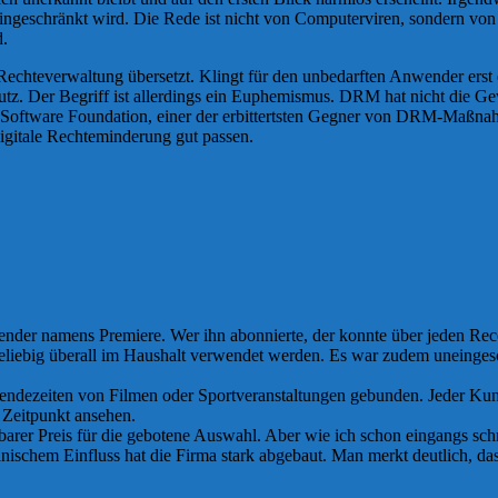
eingeschränkt wird. Die Rede ist nicht von Computerviren, sondern von 
d.
echteverwaltung übersetzt. Klingt für den unbedarften Anwender erst e
schutz. Der Begriff ist allerdings ein Euphemismus. DRM hat nicht di
 Software Foundation, einer der erbittertsten Gegner von DRM-Maßnahm
gitale Rechteminderung gut passen.
hsender namens Premiere. Wer ihn abonnierte, der konnte über jeden Re
iebig überall im Haushalt verwendet werden. Es war zudem uneingesc
ndezeiten von Filmen oder Sportveranstaltungen gebunden. Jeder Kun
 Zeitpunkt ansehen.
barer Preis für die gebotene Auswahl. Aber wie ich schon eingangs sc
schem Einfluss hat die Firma stark abgebaut. Man merkt deutlich, d