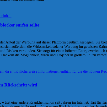
ocker surfen sollte
er Anteil der Werbung auf dieser Plattform deutlich gestiegen. Sie biet
lässt sich außerdem die Wirksamkeit solcher Werbung im gewissen Rahm
n und Risiken verbunden. Sie sorgt für einen höheren Energieverbrauc
 Hackern die Möglichkeit, Viren und Trojaner in großem Stil zu verbrei
um Rückschritt wird
tet eine andere Krankheit schon seit Jahren im Internet. Tag für Tag 
zlich unerkannt bleibt und auf den ersten Blick harmlos erscheint. Irge