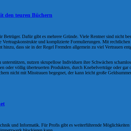
t den teuren Büchern
r Betrüger. Dafür gibt es mehrere Gründe. Viele Rentner sind nicht bes
ge Vertragskonstrukte und komplizierte Formulierungen. Mit rechtlich
 hinzu, dass sie in der Regel Fremden allgemein zu viel Vertrauen en
zu unterstützen, nutzen skrupellose Individuen ihre Schwächen schamlo
gen oder völlig überteuerten Produkten, durch Knebelverträge oder gar 
chern nicht mit Misstrauen begegnet, der kann leicht große Geldsummen
et
chnik und Informatik. Für Profis gibt es weiterführende Möglichkeiten
eimnetzwerk blockieren kann.