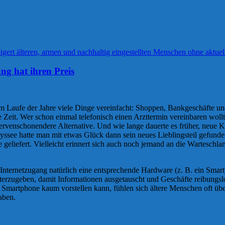
ung hat ihren Preis
im Laufe der Jahre viele Dinge vereinfacht: Shoppen, Bankgeschäfte un
 Zeit. Wer schon einmal telefonisch einen Arzttermin vereinbaren wollt
 nervenschonendere Alternative. Und wie lange dauerte es früher, neu
dyssee hatte man mit etwas Glück dann sein neues Lieblingsteil gefund
eliefert. Vielleicht erinnert sich auch noch jemand an die Wartesc
ternetzugang natürlich eine entsprechende Hardware (z. B. ein Smart
weiterzugeben, damit Informationen ausgetauscht und Geschäfte reibun
e Smartphone kaum vorstellen kann, fühlen sich ältere Menschen oft üb
aben.