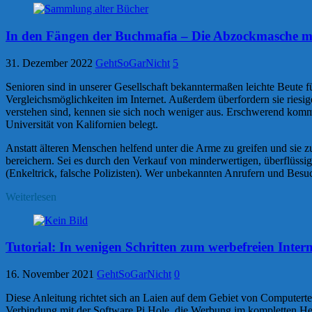
In den Fängen der Buchmafia – Die Abzockmasche mi
31. Dezember 2022
GehtSoGarNicht
5
Senioren sind in unserer Gesellschaft bekanntermaßen leichte Beute fü
Vergleichsmöglichkeiten im Internet. Außerdem überfordern sie riesi
verstehen sind, kennen sie sich noch weniger aus. Erschwerend kommt
Universität von Kalifornien belegt.
Anstatt älteren Menschen helfend unter die Arme zu greifen und sie 
bereichern. Sei es durch den Verkauf von minderwertigen, überflüssi
(Enkeltrick, falsche Polizisten). Wer unbekannten Anrufern und Besu
Weiterlesen
Tutorial: In wenigen Schritten zum werbefreien Intern
16. November 2021
GehtSoGarNicht
0
Diese Anleitung richtet sich an Laien auf dem Gebiet von Computerte
Verbindung mit der Software Pi Hole, die Werbung im kompletten H