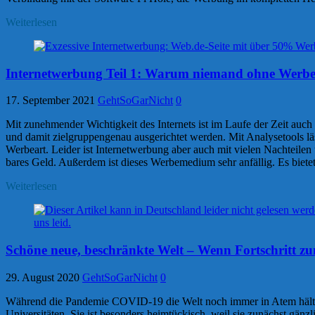
Weiterlesen
Internetwerbung Teil 1: Warum niemand ohne Werbebl
17. September 2021
GehtSoGarNicht
0
Mit zunehmender Wichtigkeit des Internets ist im Laufe der Zeit auch d
und damit zielgruppengenau ausgerichtet werden. Mit Analysetools 
Werbeart. Leider ist Internetwerbung aber auch mit vielen Nachteile
bares Geld. Außerdem ist dieses Werbemedium sehr anfällig. Es bietet
Weiterlesen
Schöne neue, beschränkte Welt – Wenn Fortschritt z
29. August 2020
GehtSoGarNicht
0
Während die Pandemie COVID-19 die Welt noch immer in Atem hält, wü
Universitäten. Sie ist besonders heimtückisch, weil sie zunächst gän