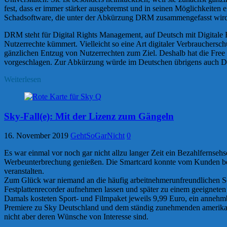
fest, dass er immer stärker ausgebremst und in seinen Möglichkeiten 
Schadsoftware, die unter der Abkürzung DRM zusammengefasst wir
DRM steht für Digital Rights Management, auf Deutsch mit Digitale R
Nutzerrechte kümmert. Vielleicht so eine Art digitaler Verbraucher
gänzlichen Entzug von Nutzerrechten zum Ziel. Deshalb hat die Free
vorgeschlagen. Zur Abkürzung würde im Deutschen übrigens auch Di
Weiterlesen
Sky-Fall(e): Mit der Lizenz zum Gängeln
16. November 2019
GehtSoGarNicht
0
Es war einmal vor noch gar nicht allzu langer Zeit ein Bezahlfernse
Werbeunterbrechung genießen. Die Smartcard konnte vom Kunden bel
veranstalten.
Zum Glück war niemand an die häufig arbeitnehmerunfreundlichen Se
Festplattenrecorder aufnehmen lassen und später zu einem geeigneten
Damals kosteten Sport- und Filmpaket jeweils 9,99 Euro, ein annehm
Premiere zu Sky Deutschland und dem ständig zunehmenden amerikani
nicht aber deren Wünsche von Interesse sind.