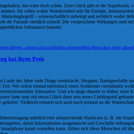
gehalten, das wäre doch schön. Zum Glück gibt es die Superfoods, v
 nennen. Sie sollen wahre Wundermittel sein für Energie, Immunsyst
in Marketingbegriff – wissenschaftlich unbelegt und rechtlich weder d
öckelt die Fassade ziemlich schnell. Die versprochene Wirkungen sind n
ppetitlichen Substanzen belastet.
ung hat ihren Preis
im Laufe der Jahre viele Dinge vereinfacht: Shoppen, Bankgeschäfte un
 Zeit. Wer schon einmal telefonisch einen Arzttermin vereinbaren wollt
 nervenschonendere Alternative. Und wie lange dauerte es früher, neu
dyssee hatte man mit etwas Glück dann sein neues Lieblingsteil gefund
eliefert. Vielleicht erinnert sich auch noch jemand an die Wartesc
ternetzugang natürlich eine entsprechende Hardware (z. B. ein Smart
weiterzugeben, damit Informationen ausgetauscht und Geschäfte reibun
e Smartphone kaum vorstellen kann, fühlen sich ältere Menschen oft üb
aben.