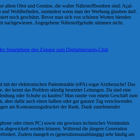
or allem Obst und Gemüse, die wahre Nährstoffbomben sind: Açaí-
em und Wohlbefinden, zumindest wenn man der Werbung glauben darf.
efiniert noch geschützt. Bevor man sich von schönen Worten blenden
icht nachgewiesen. Angegebene Nährstoffgehalte stimmen nicht.
d mit der elektronischen Patientenakte (ePA) sogar Arztbesuche! Das
e, der kennt das Problem ständig besetzter Leitungen. Da sind eine
e Kleidung oder Schuhe zu kaufen? Man rannte von einem Geschäft zum
en, aber dafür auch einen halben oder gar ganzen Tag verschwendet.
hlangen am Kontoauszugsdrucker der Bank. Dank zunehmender
phone oder einen PC) sowie ein gewisses technisches Verständnis
gslos abgewickelt werden können. Während die jüngere Generation
erfordert. Zudem mangelt es (generationsunabhängig) sehr häufig am