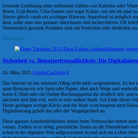
Gesunde Ernährung ohne mühsames Zählen von Kalorien oder Vitamin
Beere, Goji-Beere, Chia-Samen und sogar Kakao, nur um ein paar zu
Hierzu gleich vorab ein wichtiger Hinweis: Superfood ist lediglich e
lässt, sollte man also genauer hinschauen und recherchieren. Oft br
Vermeintlich gesunde Produkte sind mit Pestiziden oder ähnlichen una
Weiterlesen
Sicherheit vs. Benutzerfreundlichkeit: Die Digitalisier
26. März 2025
GehtSoGarNicht
0
Das Internet ist aus unserem Alltag nicht mehr wegzudenken. Es hat 
spart Ressourcen wie Sprit oder Papier, aber auch Wege und wertvolle
kurze E-Mail oder ein Online-Buchungsportal die deutlich zeit- und
nächsten und fuhr evtl. noch in eine andere Stadt. Am Ende dieser O
Heute genügen wenige Klicks und die Ware wird bequem nach Hause g
Digitalisierung gehört das alles der Vergangenheit an.
Diese ganzen Annehmlichkeiten setzen beim Verbraucher neben dem In
voraus. Zudem ist es nötig, persönliche Daten an die Dienstleister 
schon in der digitalen Welt aufgewachsen ist und sich ein Leben ohn
Sicherheitsbewusstsein, wodurch Cyberkriminelle ein leichtes Spiel h