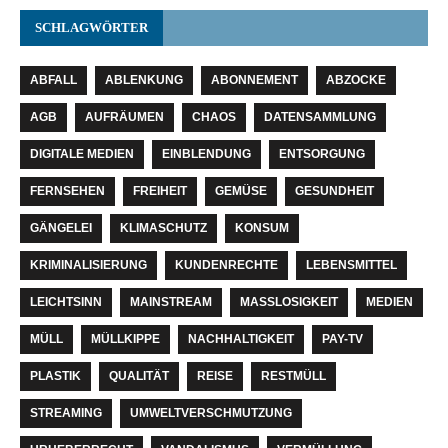
SCHLAGWÖRTER
ABFALL
ABLENKUNG
ABONNEMENT
ABZOCKE
AGB
AUFRÄUMEN
CHAOS
DATENSAMMLUNG
DIGITALE MEDIEN
EINBLENDUNG
ENTSORGUNG
FERNSEHEN
FREIHEIT
GEMÜSE
GESUNDHEIT
GÄNGELEI
KLIMASCHUTZ
KONSUM
KRIMINALISIERUNG
KUNDENRECHTE
LEBENSMITTEL
LEICHTSINN
MAINSTREAM
MASSLOSIGKEIT
MEDIEN
MÜLL
MÜLLKIPPE
NACHHALTIGKEIT
PAY-TV
PLASTIK
QUALITÄT
REISE
RESTMÜLL
STREAMING
UMWELTVERSCHMUTZUNG