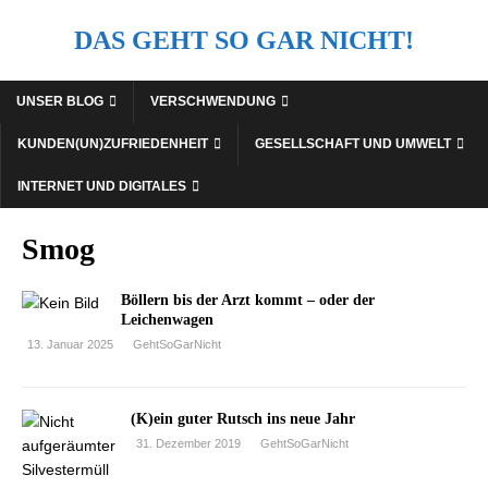
DAS GEHT SO GAR NICHT!
UNSER BLOG
VERSCHWENDUNG
KUNDEN(UN)ZUFRIEDENHEIT
GESELLSCHAFT UND UMWELT
INTERNET UND DIGITALES
Smog
Böllern bis der Arzt kommt – oder der
Leichenwagen
13. Januar 2025
GehtSoGarNicht
(K)ein guter Rutsch ins neue Jahr
31. Dezember 2019
GehtSoGarNicht