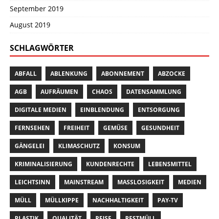
September 2019
August 2019
SCHLAGWÖRTER
ABFALL
ABLENKUNG
ABONNEMENT
ABZOCKE
AGB
AUFRÄUMEN
CHAOS
DATENSAMMLUNG
DIGITALE MEDIEN
EINBLENDUNG
ENTSORGUNG
FERNSEHEN
FREIHEIT
GEMÜSE
GESUNDHEIT
GÄNGELEI
KLIMASCHUTZ
KONSUM
KRIMINALISIERUNG
KUNDENRECHTE
LEBENSMITTEL
LEICHTSINN
MAINSTREAM
MASSLOSIGKEIT
MEDIEN
MÜLL
MÜLLKIPPE
NACHHALTIGKEIT
PAY-TV
PLASTIK
QUALITÄT
REISE
RESTMÜLL