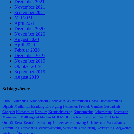
Dezember 2021
November 2021
September 2021
Mai 2021
April 2021
Dezember 2020
November 2020
August 2020
April 2020
Februar 2020
Dezember 2019
November 2019
Oktober 2019
September 2019
August 2019
Schlagwörter
Abfall
Ablenkung
Abonnement
Abzocke
AGB
Aufräumen
Chaos
Datensammlung
Digitale Medien
Einblendung
Entsorgung
Fernsehen
Freiheit
Gemüse
Gesundheit
Gängelei
Klimaschutz
Konsum
Kriminalisierung
Kundenrechte
Lebensmittel
Leichtsinn
Mainstream
Maßlosigkeit
Medien
Müll
Müllkippe
Nachhaltigkeit
Pay-TV
Plastik
Qualität
Reise
Restmüll
Streaming
Umweltverschmutzung
Urheberrecht
Vandalismus
Vermüllung
Verpackung
Verschwendung
Versteckte Verteuerung
Verteuerung
Wegwerfen
Werbung
Überwachung